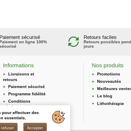
Paiement sécurisé
Retours faciles
Paiement en ligne 100%
Retours possibles pend
sécurisé
jours
Informations
Nos produits
Livraisons et
Promotions
retours
Nouveautés
Paiement sécurisé
Meilleures vente
Programme fidélité
Le blog
Conditions
Lithothérapie
générales
s pour effectuer des
Protection des
n essentiels.
données
 refuser
Accepter