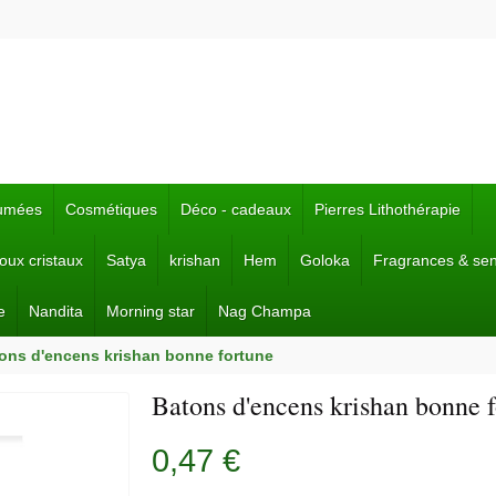
fumées
Cosmétiques
Déco - cadeaux
Pierres Lithothérapie
joux cristaux
Satya
krishan
Hem
Goloka
Fragrances & se
e
Nandita
Morning star
Nag Champa
ons d'encens krishan bonne fortune
Batons d'encens krishan bonne 
0,47 €