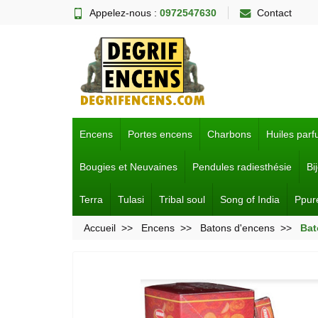
Appelez-nous :
0972547630
Contact
Encens
Portes encens
Charbons
Huiles par
Bougies et Neuvaines
Pendules radiesthésie
Bi
Terra
Tulasi
Tribal soul
Song of India
Ppur
Accueil
Encens
Batons d'encens
Bat