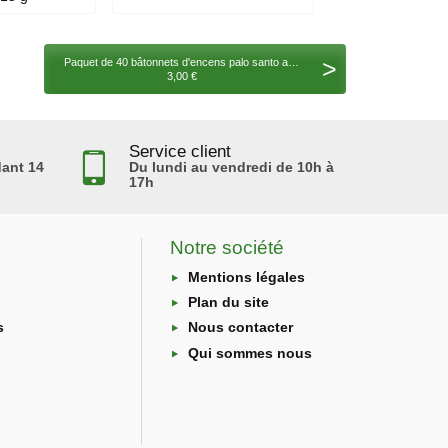
>
Paquet de 40 bâtonnets d'encens palo santo avec porte encens
3,00 €
Service client
ant 14
Du lundi au vendredi de 10h à
17h
Notre société
Mentions légales
Plan du site
s
Nous contacter
Qui sommes nous