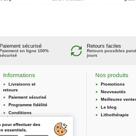
Paiement sécurisé
Retours faciles
Paiement en ligne 100%
Retours possibles pend
sécurisé
jours
Informations
Nos produits
Livraisons et
Promotions
retours
Nouveautés
Paiement sécurisé
Meilleures vente
Programme fidélité
Le blog
Conditions
Lithothérapie
générales
s pour effectuer des
Protection des
n essentiels.
données