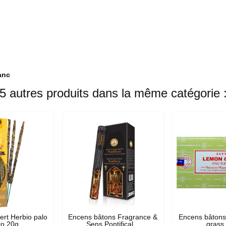
anc
5 autres produits dans la même catégorie 
rt Herbio palo
Encens bâtons Fragrance &
Encens bâtons
to 20g
Sens Pontifical...
grass