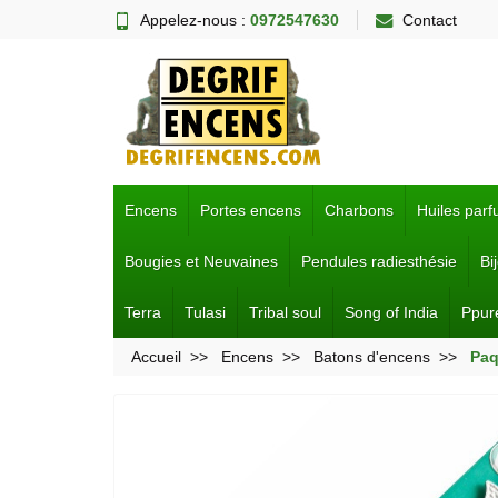
Appelez-nous :
0972547630
Contact
Encens
Portes encens
Charbons
Huiles par
Bougies et Neuvaines
Pendules radiesthésie
Bi
Terra
Tulasi
Tribal soul
Song of India
Ppur
Accueil
Encens
Batons d'encens
Paq