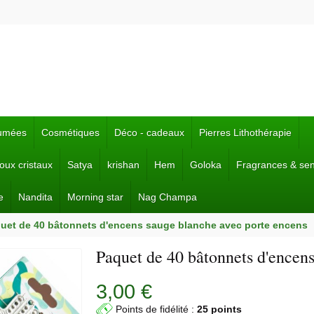
fumées
Cosmétiques
Déco - cadeaux
Pierres Lithothérapie
joux cristaux
Satya
krishan
Hem
Goloka
Fragrances & se
e
Nandita
Morning star
Nag Champa
uet de 40 bâtonnets d'encens sauge blanche avec porte encens
Paquet de 40 bâtonnets d'encen
3,00 €
Points de fidélité :
25 points