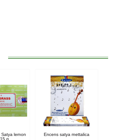
:
 Satya lemon
Encens satya mettalica
 15 g