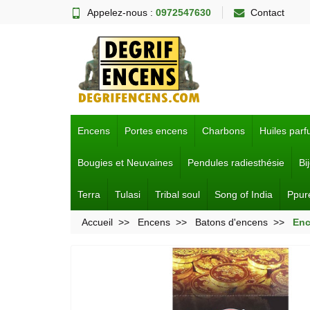
Appelez-nous :
0972547630
Contact
Encens
Portes encens
Charbons
Huiles par
Bougies et Neuvaines
Pendules radiesthésie
Bi
Terra
Tulasi
Tribal soul
Song of India
Ppur
Accueil
Encens
Batons d'encens
Enc