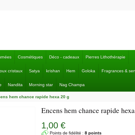
fumées
Cosmétiques
Déco - cadeaux
Pierres Lithothérapie
joux cristaux
Satya
krishan
Hem
Goloka
Fragrances & se
e
Nandita
Morning star
Nag Champa
ens hem chance rapide hexa 20 g
Encens hem chance rapide hexa
1,00 €
Points de fidélité :
8 points