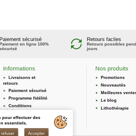
Paiement sécurisé
Retours faciles
Paiement en ligne 100%
Retours possibles pend
sécurisé
jours
Informations
Nos produits
Livraisons et
Promotions
retours
Nouveautés
Paiement sécurisé
Meilleures vente
Programme fidélité
Le blog
Conditions
Lithothérapie
générales
s pour effectuer des
Protection des
n essentiels.
données
 refuser
Accepter