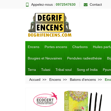
Appelez-nous :
0972547630
Contact
Encens
Portes encens
Charbons
Huiles par
Bougies et Neuvaines
Pendules radiesthésie
Bi
Terra
Tulasi
Tribal soul
Song of India
Ppur
Accueil
Encens
Batons d'encens
Enc