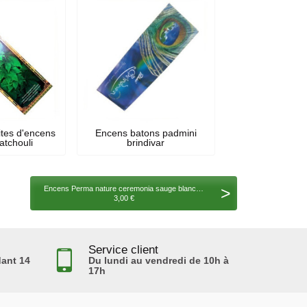
ites d'encens
Encens batons padmini
atchouli
brindivar
>
Encens Perma nature ceremonia sauge blanche ecocert 15 gr
3,00 €
Service client
ant 14
Du lundi au vendredi de 10h à
17h