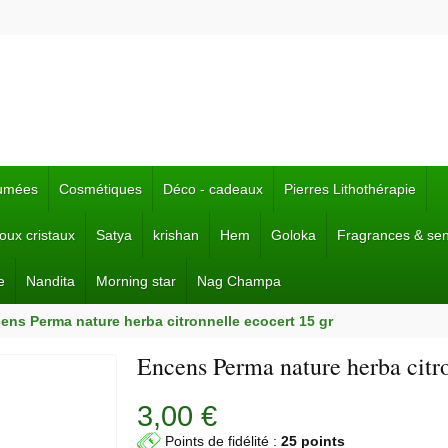
fumées
Cosmétiques
Déco - cadeaux
Pierres Lithothérapie
joux cristaux
Satya
krishan
Hem
Goloka
Fragrances & se
e
Nandita
Morning star
Nag Champa
ens Perma nature herba citronnelle ecocert 15 gr
Encens Perma nature herba citro
3,00 €
Points de fidélité :
25 points