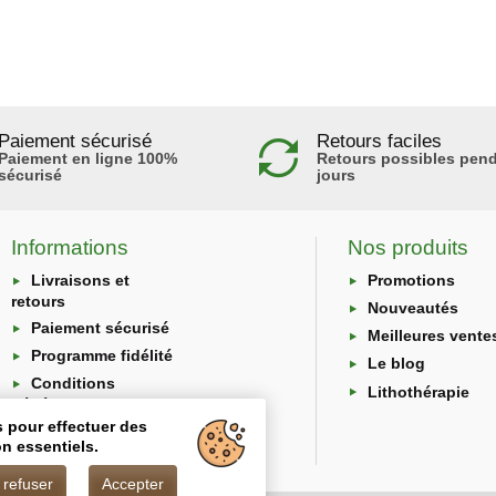
Paiement sécurisé
Retours faciles
Paiement en ligne 100%
Retours possibles pend
sécurisé
jours
Informations
Nos produits
Livraisons et
Promotions
retours
Nouveautés
Paiement sécurisé
Meilleures vente
Programme fidélité
Le blog
Conditions
Lithothérapie
générales
s pour effectuer des
Protection des
n essentiels.
données
 refuser
Accepter