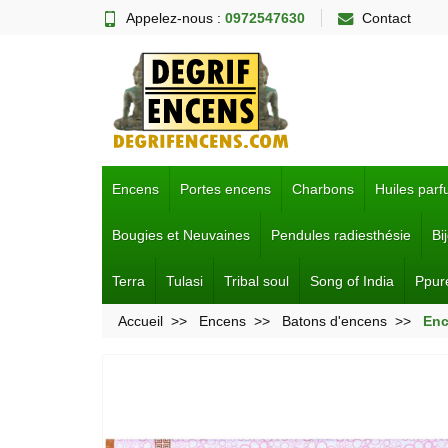
Appelez-nous :
0972547630
Contact
Encens
Portes encens
Charbons
Huiles par
Bougies et Neuvaines
Pendules radiesthésie
Bi
Terra
Tulasi
Tribal soul
Song of India
Ppur
Accueil
Encens
Batons d'encens
Enc