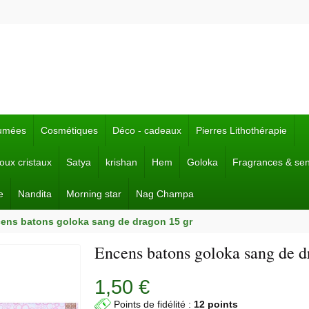
fumées
Cosmétiques
Déco - cadeaux
Pierres Lithothérapie
joux cristaux
Satya
krishan
Hem
Goloka
Fragrances & se
e
Nandita
Morning star
Nag Champa
ens batons goloka sang de dragon 15 gr
Encens batons goloka sang de d
1,50 €
Points de fidélité :
12 points