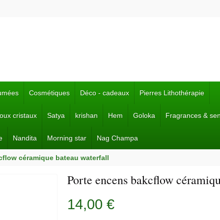
fumées
Cosmétiques
Déco - cadeaux
Pierres Lithothérapie
joux cristaux
Satya
krishan
Hem
Goloka
Fragrances & se
e
Nandita
Morning star
Nag Champa
flow céramique bateau waterfall
Porte encens bakcflow céramiqu
14,00 €