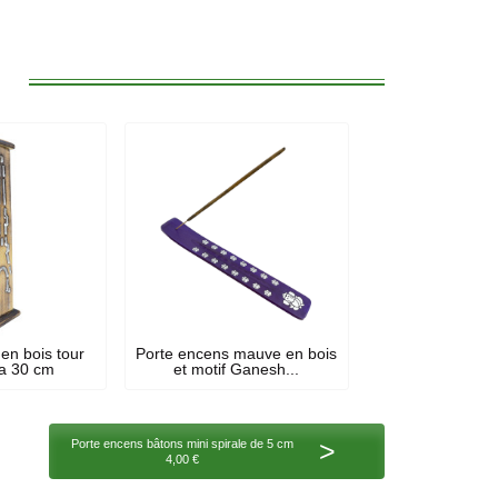
:
en bois tour
Porte encens mauve en bois
ca 30 cm
et motif Ganesh...
>
Porte encens bâtons mini spirale de 5 cm
4,00 €