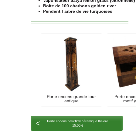
Vaporisateur Satya lemon grass (citronnelle)
Boite de 100 charbons golden river
Pendentif arbre de vie turquoises
Porte encens grande tour
Porte ence
antique
motif 
<
Porte encens bakcflow céramique théière
15,00 €