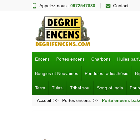
Appelez-nous :
0972547630
Contact
Encens
Portes encens
Charbons
Huiles par
Bougies et Neuvaines
Pendules radiesthésie
Bi
Terra
Tulasi
Tribal soul
Song of India
Ppur
Accueil
Portes encens
Porte encens bakc