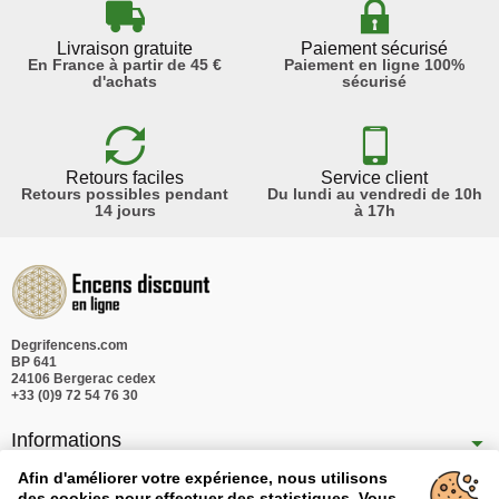
Livraison gratuite
Paiement sécurisé
En France à partir de 45 €
Paiement en ligne 100%
d'achats
sécurisé
Retours faciles
Service client
Retours possibles pendant
Du lundi au vendredi de 10h
14 jours
à 17h
Degrifencens.com
BP 641
24106 Bergerac cedex
+33 (0)9 72 54 76 30
Informations
Nos produits
Afin d'améliorer votre expérience, nous utilisons
des cookies pour effectuer des statistiques. Vous