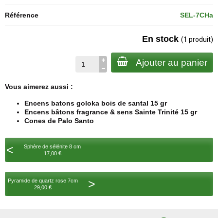
Référence
SEL-7CHa
En stock
(1 produit)
Ajouter au panier
Vous aimerez aussi :
Encens batons goloka bois de santal 15 gr
Encens bâtons fragrance & sens Sainte Trinité 15 gr
Cones de Palo Santo
<
Sphère de sélénite 8 cm
17,00 €
>
Pyramide de quartz rose 7cm
29,00 €