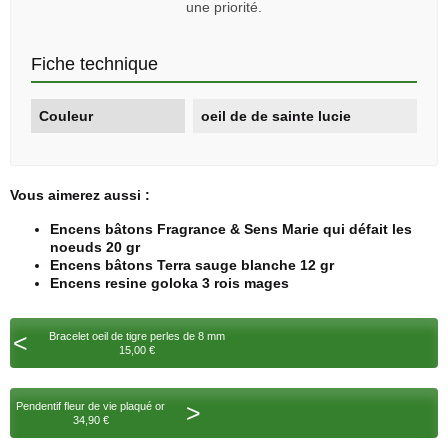
une priorité.
Fiche technique
Couleur
oeil de de sainte lucie
Vous aimerez aussi :
Encens bâtons Fragrance & Sens Marie qui défait les
noeuds 20 gr
Encens bâtons Terra sauge blanche 12 gr
Encens resine goloka 3 rois mages
<
Bracelet oeil de tigre perles de 8 mm
15,00 €
>
Pendentif fleur de vie plaqué or
34,90 €