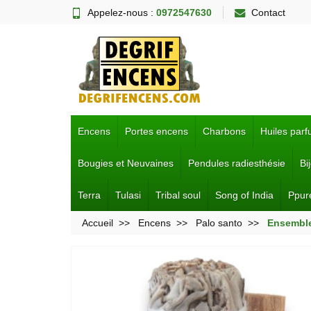
Appelez-nous :
0972547630
Contact
Encens
Portes encens
Charbons
Huiles par
Bougies et Neuvaines
Pendules radiesthésie
Bi
Terra
Tulasi
Tribal soul
Song of India
Ppur
Accueil
Encens
Palo santo
Ensemble