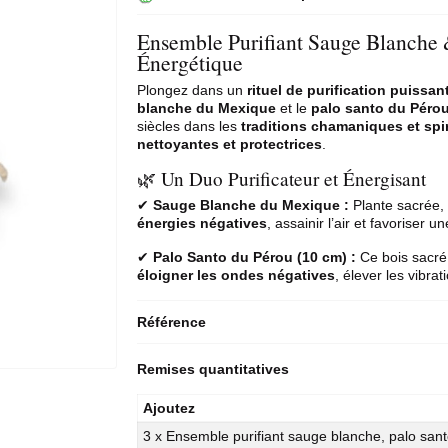
Ensemble Purifiant Sauge Blanche &
Énergétique
Plongez dans un
rituel de purification puissan
blanche
du Mexique
et le
palo santo
du Péro
siècles dans les
traditions chamaniques et spir
nettoyantes et protectrices
.
🌿 Un Duo Purificateur et Énergisant
✔
Sauge Blanche du Mexique :
Plante sacrée, 
énergies négatives
, assainir l’air et favoriser u
✔
Palo Santo du Pérou (10 cm) :
Ce bois sacré,
éloigner les ondes négatives
, élever les vibrat
Référence
Remises quantitatives
Ajoutez
3 x Ensemble purifiant sauge blanche, palo san