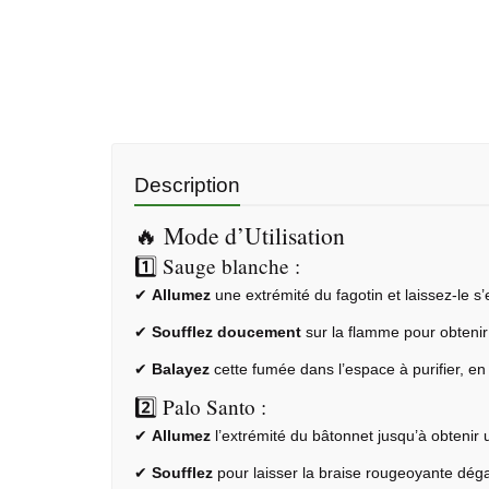
Description
🔥 Mode d’Utilisation
1️⃣ Sauge blanche :
✔
Allumez
une extrémité du fagotin et laissez-le 
✔
Soufflez doucement
sur la flamme pour obteni
✔
Balayez
cette fumée dans l’espace à purifier, en 
2️⃣ Palo Santo :
✔
Allumez
l’extrémité du bâtonnet jusqu’à obtenir 
✔
Soufflez
pour laisser la braise rougeoyante dég