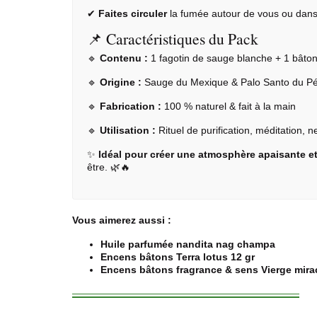
✔
Faites circuler
la fumée autour de vous ou dans 
📌 Caractéristiques du Pack
🔹
Contenu :
1 fagotin de
sauge blanche
+ 1 bâto
🔹
Origine :
Sauge du Mexique & Palo Santo du P
🔹
Fabrication :
100 % naturel & fait à la main
🔹
Utilisation :
Rituel de purification, méditation, 
✨
Idéal pour créer une atmosphère apaisante et 
être. 🌿🔥
Vous aimerez aussi :
Huile parfumée nandita nag champa
Encens bâtons Terra lotus 12 gr
Encens bâtons fragrance & sens Vierge mira