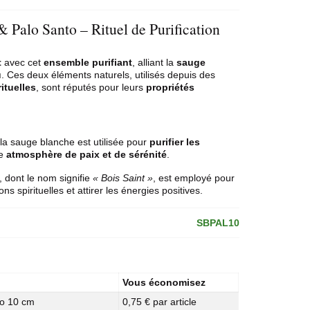
 Palo Santo – Rituel de Purification
t
avec cet
ensemble purifiant
, alliant la
sauge
u
. Ces deux éléments naturels, utilisés depuis des
ituelles
, sont réputés pour leurs
propriétés
la sauge blanche est utilisée pour
purifier les
ne
atmosphère de paix et de sérénité
.
 dont le nom signifie
« Bois Saint »
, est employé pour
ions spirituelles et attirer les énergies positives.
SBPAL10
Vous économisez
to 10 cm
0,75 € par article