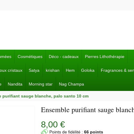
fumées
Cosmétiques
Déco - cadeaux
Pierres Lithothérapie
joux cristaux
Satya
krishan
Hem
Goloka
Fragrances & se
e
Nandita
Morning star
Nag Champa
 purifiant sauge blanche, palo santo 10 cm
Ensemble purifiant sauge blanc
8,00 €
Points de fidélité :
66 points