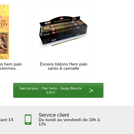
ns hem palo
Encens bâtons Hem palo
grammes.
santo & cannelle
>
Saint jacques - Palo Santo - Sauge Blanche
9,00 €
Service client
ant 14
Du lundi au vendredi de 10h à
17h