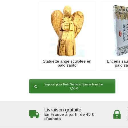
Statuette ange sculptée en
Encens sau
palo santo
palo sa
<
Support pour Palo Santo et Sauge blanche
7,50 €
Livraison gratuite
En France à partir de 45 €
d'achats