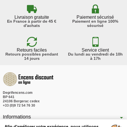
Livraison gratuite
Paiement sécurisé
En France à partir de 45 €
Paiement en ligne 100%
d'achats
sécurisé
Retours faciles
Service client
Retours possibles pendant
Du lundi au vendredi de 10h
14 jours
à 17h
Degrifencens.com
BP 641
24106 Bergerac cedex
+33 (0)9 72 54 76 30
Informations
Nos produits
Afin d'améliorer votre expérience, nous utilisons