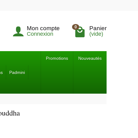
0
Mon compte
Panier
Connexion
(vide)
Promotions
Nouveautés
ns
Padmini
Bouddha