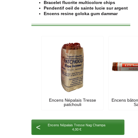
Bracelet fluorite multicolore chips
Pendentif oeil de sainte lucie sur argent
Encens resine goloka gum dammar
Encens Népalais Tresse
Encens bâton
patchouli
Sa
<
Encens Népalais Tresse Nag Champa
4,00 €