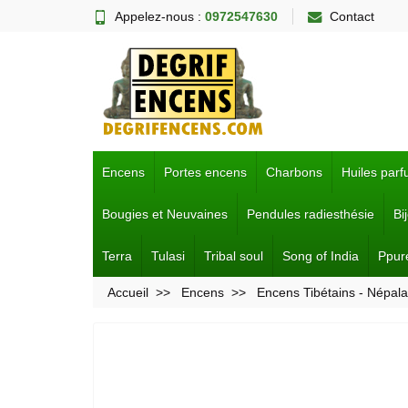
Appelez-nous :
0972547630
Contact
Encens
Portes encens
Charbons
Huiles par
Bougies et Neuvaines
Pendules radiesthésie
Bi
Terra
Tulasi
Tribal soul
Song of India
Ppur
Accueil
Encens
Encens Tibétains - Népala