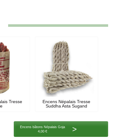
:
lais Tresse
Encens Népalais Tresse
se
Suddha Asta Sugand
>
Encens bâtons Népalais Goja
4,00 €