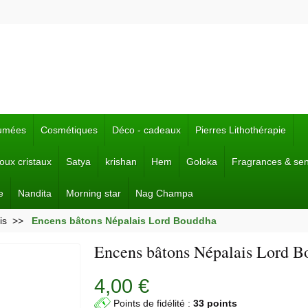
fumées
Cosmétiques
Déco - cadeaux
Pierres Lithothérapie
joux cristaux
Satya
krishan
Hem
Goloka
Fragrances & se
e
Nandita
Morning star
Nag Champa
is
Encens bâtons Népalais Lord Bouddha
Encens bâtons Népalais Lord 
4,00 €
Points de fidélité :
33 points