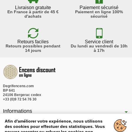
Livraison gratuite
Paiement sécurisé
En France à partir de 45 €
Paiement en ligne 100%
d'achats
sécurisé
Retours faciles
Service client
Retours possibles pendant
Du lundi au vendredi de 10h
14 jours
à 17h
Degrifencens.com
BP 641
24106 Bergerac cedex
+33 (0)9 72 54 76 30
Informations
Nos produits
Afin d'améliorer votre expérience, nous utilisons
des cookies pour effectuer des statistiques. Vous
Notre société
pouvez accepter ou refuser les cookies non