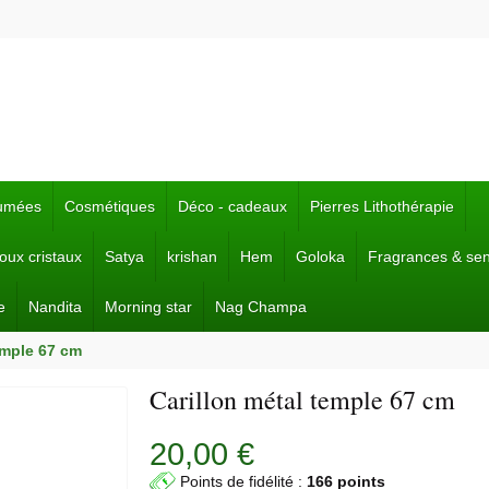
fumées
Cosmétiques
Déco - cadeaux
Pierres Lithothérapie
joux cristaux
Satya
krishan
Hem
Goloka
Fragrances & se
e
Nandita
Morning star
Nag Champa
emple 67 cm
Carillon métal temple 67 cm
20,00 €
Points de fidélité :
166 points