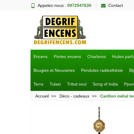
Appelez-nous :
0972547630
Contact
Encens
Portes encens
Charbons
Huiles par
Bougies et Neuvaines
Pendules radiesthésie
Bi
Terra
Tulasi
Tribal soul
Song of India
Ppur
Accueil
Déco - cadeaux
Carillon métal t