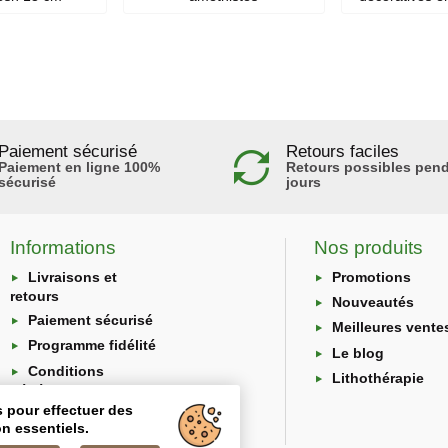
Paiement sécurisé
Retours faciles
Paiement en ligne 100%
Retours possibles pend
sécurisé
jours
Informations
Nos produits
Livraisons et
Promotions
retours
Nouveautés
Paiement sécurisé
Meilleures vente
Programme fidélité
Le blog
Conditions
Lithothérapie
générales
s pour effectuer des
Protection des
n essentiels.
données