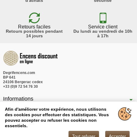
d'achats
sécurisé
Retours faciles
Service client
Retours possibles pendant
Du lundi au vendredi de 10h
14 jours
à 17h
Degrifencens.com
BP 641
24106 Bergerac cedex
+33 (0)9 72 54 76 30
Informations
Nos produits
Afin d'améliorer votre expérience, nous utilisons
des cookies pour effectuer des statistiques. Vous
Notre société
pouvez accepter ou refuser les cookies non
essentiels.
Tout refuser
Accepter