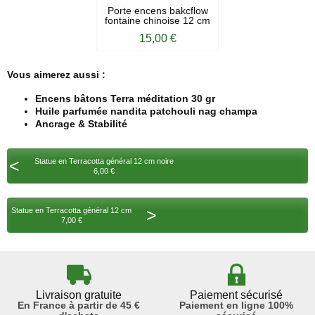
Porte encens bakcflow
fontaine chinoise 12 cm
15,00 €
Vous aimerez aussi :
Encens bâtons Terra méditation 30 gr
Huile parfumée nandita patchouli nag champa
Ancrage & Stabilité
<
Statue en Terracotta général 12 cm noire
6,00 €
>
Statue en Terracotta général 12 cm
7,00 €
Livraison gratuite
Paiement sécurisé
En France à partir de 45 €
Paiement en ligne 100%