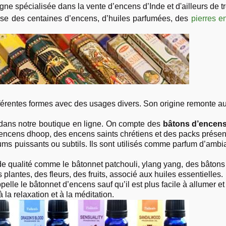
gne spécialisée dans la vente d’encens d’Inde et d'ailleurs de tr
ose des centaines d’encens, d’huiles parfumées, des
pierres en
férentes formes avec des usages divers. Son origine remonte au
dans notre boutique en ligne. On compte des
bâtons d’encen
l’encens dhoop, des encens saints chrétiens et des packs présent
ums puissants ou subtils. Ils sont utilisés comme parfum d’ambi
 qualité comme le bâtonnet patchouli, ylang yang, des bâtons po
plantes, des fleurs, des fruits, associé aux huiles essentielles.
elle le bâtonnet d’encens sauf qu’il est plus facile à allumer et
à la relaxation et à la méditation.