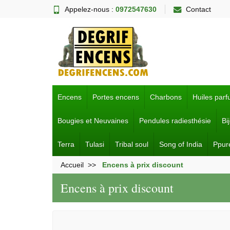
Appelez-nous :
0972547630
Contact
Encens
Portes encens
Charbons
Huiles par
Bougies et Neuvaines
Pendules radiesthésie
Bi
Terra
Tulasi
Tribal soul
Song of India
Ppur
Accueil
Encens à prix discount
Encens à prix discount