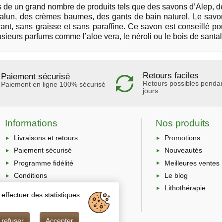
s de un grand nombre de produits tels que des savons d’Alep,
alun, des crèmes baumes, des gants de bain naturel. Le savon 
olorant, sans graisse et sans paraffine. Ce savon est conseillé
usieurs parfums comme l’aloe vera, le néroli ou le bois de santal
Retours faciles
Paiement sécurisé
Retours possibles penda
Paiement en ligne 100% sécurisé
jours
Informations
Nos produits
Livraisons et retours
Promotions
Paiement sécurisé
Nouveautés
Programme fidélité
Meilleures ventes
Conditions
Le blog
générales
Lithothérapie
effectuer des statistiques.
Protection des
données
 refuser
Accepter