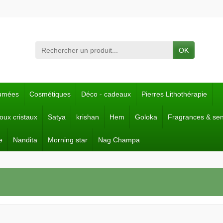
OK
fumées
Cosmétiques
Déco - cadeaux
Pierres Lithothérapie
joux cristaux
Satya
krishan
Hem
Goloka
Fragrances & se
e
Nandita
Morning star
Nag Champa