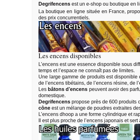
Degrifencens
est un e-shop ou boutique en li
La boutique en ligne située en France, prop
des prix concurrentiels.
Les encens disponibles
L’encens
est une essence disponible sous dif
temps et l’espace ne connaît pas de limites.
Une large gamme de produits est disponible 
de l’encens tibétains, de l’encens résine, de 
Les
bâtons d’encens
peuvent avoir des parf
domestique.
Degrifencens
propose près de 600 produits de
cône
est un mélange de poudres extraites des 
L’encens dhoop a une forme cylindrique et rapp
Il est plus proche de l’encens japonais et sert 