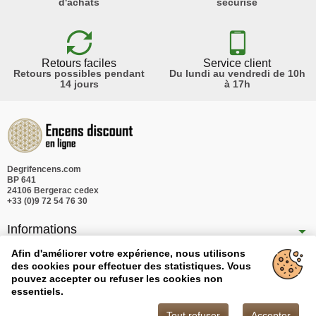
d'achats
sécurisé
Retours faciles
Service client
Retours possibles pendant
Du lundi au vendredi de 10h
14 jours
à 17h
Degrifencens.com
BP 641
24106 Bergerac cedex
+33 (0)9 72 54 76 30
Informations
Nos produits
Afin d'améliorer votre expérience, nous utilisons
des cookies pour effectuer des statistiques. Vous
Notre société
pouvez accepter ou refuser les cookies non
essentiels.
Tout refuser
Accepter