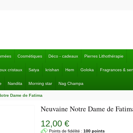
fumées
Cosmétiques
Déco - cadeaux
Pierres Lithothérapie
joux cristaux
Satya
krishan
Hem
Goloka
Fragrances & se
e
Nandita
Morning star
Nag Champa
Notre Dame de Fatima
Neuvaine Notre Dame de Fatim
12,00 €
Points de fidélité :
100 points