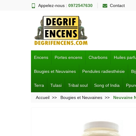
Appelez-nous :
0972547630
Contact
Encens
Portes encens
Charbons
Huiles par
Bougies et Neuvaines
Pendules radiesthésie
Bi
Terra
Tulasi
Tribal soul
Song of India
Ppur
Accueil
Bougies et Neuvaines
Neuvaine 