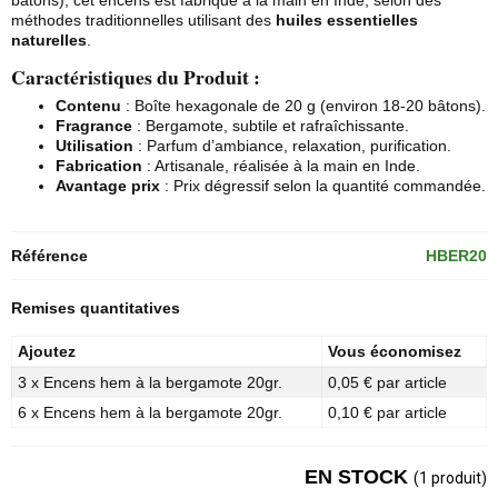
bâtons), cet encens est fabriqué à la main en Inde, selon des
méthodes traditionnelles utilisant des
huiles essentielles
naturelles
.
Caractéristiques du Produit :
Contenu
: Boîte hexagonale de 20 g (environ 18-20 bâtons).
Fragrance
: Bergamote, subtile et rafraîchissante.
Utilisation
: Parfum d’ambiance, relaxation, purification.
Fabrication
: Artisanale, réalisée à la main en Inde.
Avantage prix
: Prix dégressif selon la quantité commandée.
Référence
HBER20
Remises quantitatives
Ajoutez
Vous économisez
3 x Encens hem à la bergamote 20gr.
0,05 € par article
6 x Encens hem à la bergamote 20gr.
0,10 € par article
EN STOCK
(1 produit)