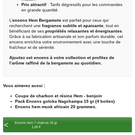
Prix attractif
: Tarifs dégressifs pour les commandes
en grande quantité.
L’
encens
Hem
Bergamote
est parfait pour ceux qui
recherchent une
fragrance subtile et apaisante
, tout en
bénéficiant de ses
propriétés relaxantes et énergisantes
.
Grâce à sa fabrication artisanale et son parfum durable, cet
encens enrichira votre environnement avec une touche de
fraîcheur et de sérénité.
Ajoutez cet encens à votre collection et profitez de
l’arôme raffiné de la bergamote au quotidien.
Vous aimerez aussi :
Coupe de charbon et résine Hem - benjoin
Pack Encens goloka Nagchampa 15 gr (4 boites)
Encens hem musk africain 20 grammes.
<
Encens hem 7 chakras 20 gr
1,00 €