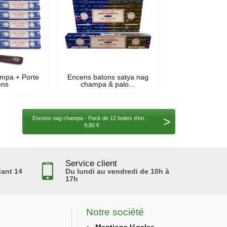
mpa + Porte
Encens batons satya nag
ens
champa & palo...
>
Encens nag champa - Pack de 12 boites d'encens satya 15 gr
9,80 €
Service client
ant 14
Du lundi au vendredi de 10h à
17h
Notre société
Mentions légales