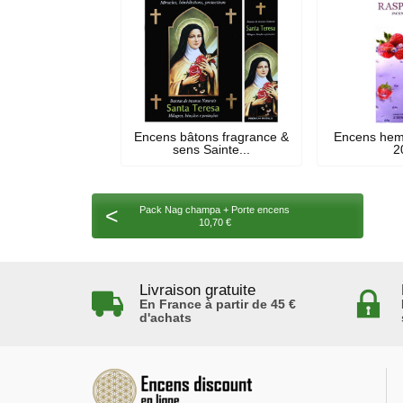
Encens bâtons fragrance &
Encens hem
sens Sainte...
2
<
Pack Nag champa + Porte encens
10,70 €
Livraison gratuite
En France à partir de 45 €
d'achats