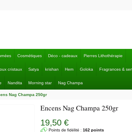
fumées
Cosmétiques
Déco - cadeaux
Pierres Lithothérapie
joux cristaux
Satya
krishan
Hem
Goloka
Fragrances & se
e
Nandita
Morning star
Nag Champa
ens Nag Champa 250gr
Encens Nag Champa 250gr
19,50 €
Points de fidélité :
162 points