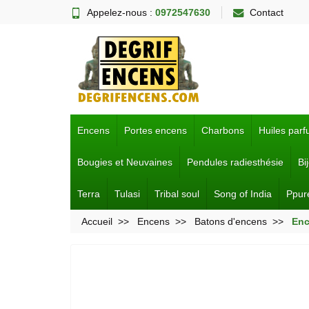
Appelez-nous :
0972547630
Contact
Encens
Portes encens
Charbons
Huiles par
Bougies et Neuvaines
Pendules radiesthésie
Bi
Terra
Tulasi
Tribal soul
Song of India
Ppur
Accueil
Encens
Batons d'encens
Enc