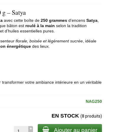
 g – Satya
pa
avec cette boîte de
250 grammes
d’encens
Satya
,
aque bâton est
roulé à la main
selon la tradition
et d’huiles essentielles pures.
 senteur
florale, boisée et légèrement sucrée
, idéale
tion énergétique
des lieux.
r transformer votre ambiance intérieure en un véritable
NAG250
EN STOCK
(8 produits)
Ajouter au panier