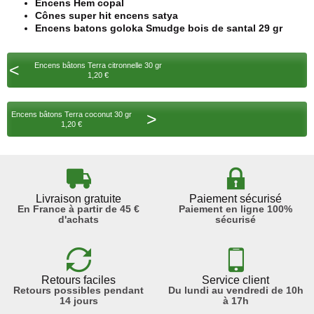
Encens Hem copal
Cônes super hit encens satya
Encens batons goloka Smudge bois de santal 29 gr
<
Encens bâtons Terra citronnelle 30 gr
1,20 €
>
Encens bâtons Terra coconut 30 gr
1,20 €
Livraison gratuite
Paiement sécurisé
En France à partir de 45 €
Paiement en ligne 100%
d'achats
sécurisé
Retours faciles
Service client
Retours possibles pendant
Du lundi au vendredi de 10h
14 jours
à 17h