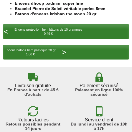
Encens dhoop padmini super fine
Bracelet Pierre de Soleil véritable perles 8mm
Batons d'encens krishan the moon 20 gr
<
Encens protection, hem bâtons de 10 grammes
0,49 €
>
Encens bâtons hem pastèque 20 gr
1,00 €
Livraison gratuite
Paiement sécurisé
En France à partir de 45 €
Paiement en ligne 100%
d'achats
sécurisé
Retours faciles
Service client
Retours possibles pendant
Du lundi au vendredi de 10h
14 jours
à 17h