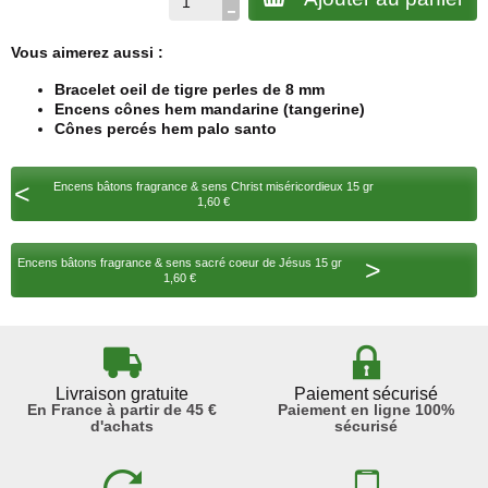
Vous aimerez aussi :
Bracelet oeil de tigre perles de 8 mm
Encens cônes hem mandarine (tangerine)
Cônes percés hem palo santo
<
Encens bâtons fragrance & sens Christ miséricordieux 15 gr
1,60 €
>
Encens bâtons fragrance & sens sacré coeur de Jésus 15 gr
1,60 €
Livraison gratuite
Paiement sécurisé
En France à partir de 45 €
Paiement en ligne 100%
d'achats
sécurisé