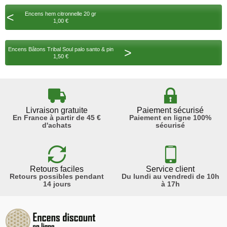
<
Encens hem citronnelle 20 gr
1,00 €
>
Encens Bâtons Tribal Soul palo santo & pin
1,50 €
Livraison gratuite
Paiement sécurisé
En France à partir de 45 €
Paiement en ligne 100%
d'achats
sécurisé
Retours faciles
Service client
Retours possibles pendant
Du lundi au vendredi de 10h
14 jours
à 17h