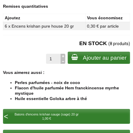
Remises quantitatives
Ajoutez
Vous économisez
6 x Encens krishan pure house 20 gr
0,30 € par article
EN STOCK
(8 produits)
Ajouter au panier
Vous aimerez aussi :
Perles parfumées - noix de coco
Flacon d'huile parfumée Hem franckincense myrrhe
mystique
Huile essentielle Goloka arbre à thé
<
Batons d'encens krishan sauge (sage) 20 gr
1,00 €