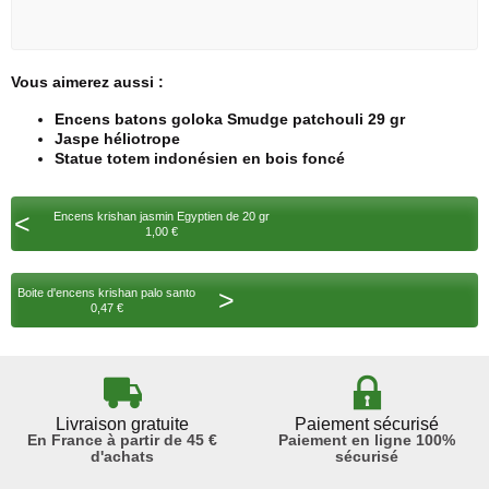
Vous aimerez aussi :
Encens batons goloka Smudge patchouli 29 gr
Jaspe héliotrope
Statue totem indonésien en bois foncé
<
Encens krishan jasmin Egyptien de 20 gr
1,00 €
>
Boite d'encens krishan palo santo
0,47 €
Livraison gratuite
Paiement sécurisé
En France à partir de 45 €
Paiement en ligne 100%
d'achats
sécurisé