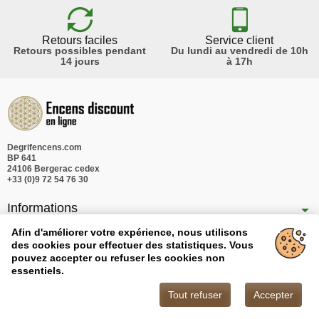
Retours faciles
Service client
Retours possibles pendant
Du lundi au vendredi de 10h
14 jours
à 17h
Degrifencens.com
BP 641
24106 Bergerac cedex
+33 (0)9 72 54 76 30
Informations
Nos produits
Afin d'améliorer votre expérience, nous utilisons
des cookies pour effectuer des statistiques. Vous
Notre société
pouvez accepter ou refuser les cookies non
essentiels.
Tout refuser
Accepter
Copyright © 2026 - Degrifencens.com