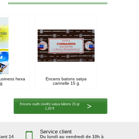
:
usiness hexa
Encens batons satya
 g
cannelle 15 g
>
Encens oudh (oodh) satya bâtons 15 gr
1,20 €
Service client
ant 14
Du lundi au vendredi de 10h à