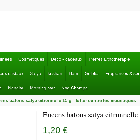
fumées
Cosmétiques
Déco - cadeaux
Pierres Lithothérapie
joux cristaux
Satya
krishan
Hem
Goloka
Fragrances & se
e
Nandita
Morning star
Nag Champa
ens batons satya citronnelle 15 g - lutter contre les moustiques
Encens batons satya citronnelle 
1,20 €