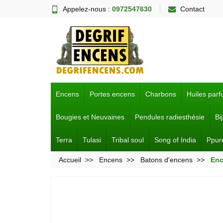
Appelez-nous :
0972547630
Contact
Encens
Portes encens
Charbons
Huiles par
Bougies et Neuvaines
Pendules radiesthésie
Bi
Terra
Tulasi
Tribal soul
Song of India
Ppur
Accueil
Encens
Batons d'encens
Enc