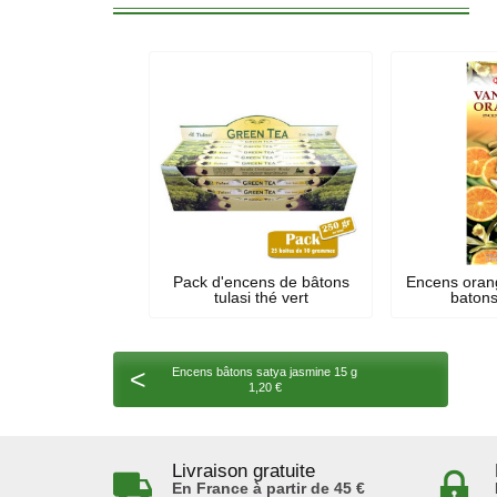
Pack d'encens de bâtons
Encens orang
tulasi thé vert
batons
<
Encens bâtons satya jasmine 15 g
1,20 €
Livraison gratuite
En France à partir de 45 €