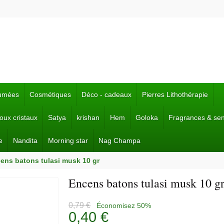
fumées
Cosmétiques
Déco - cadeaux
Pierres Lithothérapie
joux cristaux
Satya
krishan
Hem
Goloka
Fragrances & se
e
Nandita
Morning star
Nag Champa
ens batons tulasi musk 10 gr
Encens batons tulasi musk 10 g
0,79 €
Économisez 50%
0,40 €