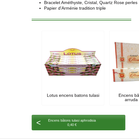
Bracelet Améthyste, Cristal, Quartz Rose perle
Papier d'Arménie tradition triple
Lotus encens batons tulasi
Encens bâ
arruda 
<
Encens bâtons tulasi aphrodisia
0,40 €