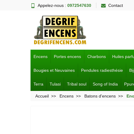
Appelez-nous :
0972547630
Contact
Encens
Portes encens
Charbons
Huiles par
Bougies et Neuvaines
Pendules radiesthésie
Bi
Terra
Tulasi
Tribal soul
Song of India
Ppur
Accueil
Encens
Batons d'encens
Enc