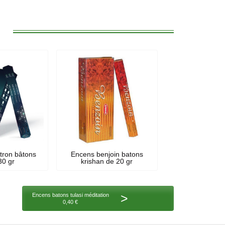
:
tron bâtons
Encens benjoin batons
30 gr
krishan de 20 gr
>
Encens batons tulasi méditation
0,40 €