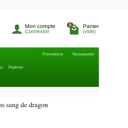
0
Mon compte
Panier
Connexion
(vide)
Promotions
Nouveautés
ns
Padmini
ns sang de dragon