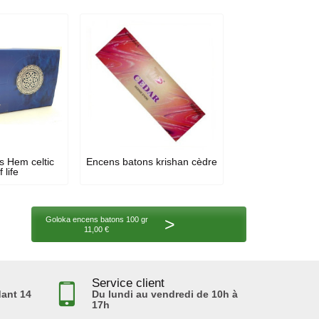
s Hem celtic
Encens batons krishan cèdre
 life
>
Goloka encens batons 100 gr
11,00 €
Service client
ant 14
Du lundi au vendredi de 10h à
17h