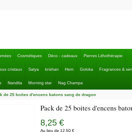
fumées
Cosmétiques
Déco - cadeaux
Pierres Lithothérapie
joux cristaux
Satya
krishan
Hem
Goloka
Fragrances & se
e
Nandita
Morning star
Nag Champa
k de 25 boites d'encens batons sang de dragon
Pack de 25 boites d'encens bato
8,25 €
Au lieu de 12,50 €