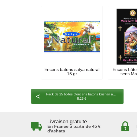
Encens batons satya natural
Encens bâto
15 gr
sens Mar
<
Pack de 25 boites d'encens batons krishan ambre santal
8,25 €
Livraison gratuite
En France à partir de 45 €
d'achats