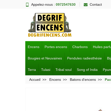
Appelez-nous :
0972547630
Contact
Encens
Portes encens
Charbons
Huiles par
Bougies et Neuvaines
Pendules radiesthésie
Bi
Terra
Tulasi
Tribal soul
Song of India
Ppur
Accueil
Encens
Batons d'encens
Pac