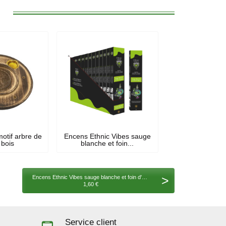
:
otif arbre de
Encens Ethnic Vibes sauge
 bois
blanche et foin...
>
Encens Ethnic Vibes sauge blanche et foin d'odeur 15 gr
1,60 €
Service client