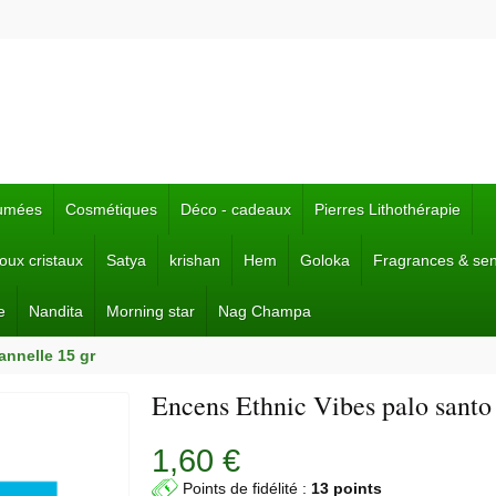
fumées
Cosmétiques
Déco - cadeaux
Pierres Lithothérapie
joux cristaux
Satya
krishan
Hem
Goloka
Fragrances & se
e
Nandita
Morning star
Nag Champa
annelle 15 gr
Encens Ethnic Vibes palo santo 
1,60 €
Points de fidélité :
13 points