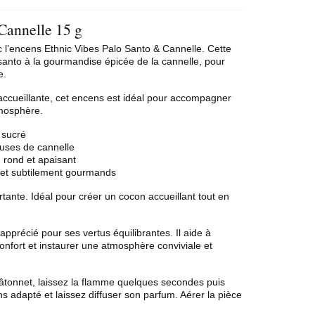
Cannelle 15 g
c l’encens Ethnic Vibes
Palo Santo
& Cannelle. Cette
santo à la gourmandise épicée de la cannelle, pour
e.
accueillante, cet encens est idéal pour accompagner
tmosphère.
 sucré
uses de cannelle
 rond et apaisant
 et subtilement gourmands
tante. Idéal pour créer un cocon accueillant tout en
pprécié pour ses vertus équilibrantes. Il aide à
onfort et instaurer une atmosphère conviviale et
bâtonnet, laissez la flamme quelques secondes puis
s adapté et laissez diffuser son parfum. Aérer la pièce