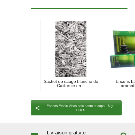
Sachet de sauge blanche de
Encens bâ
Californie en...
aromath
<
Encens Ethnic Vibes palo santo et copal 15 gr
1,60 €
Livraison gratuite