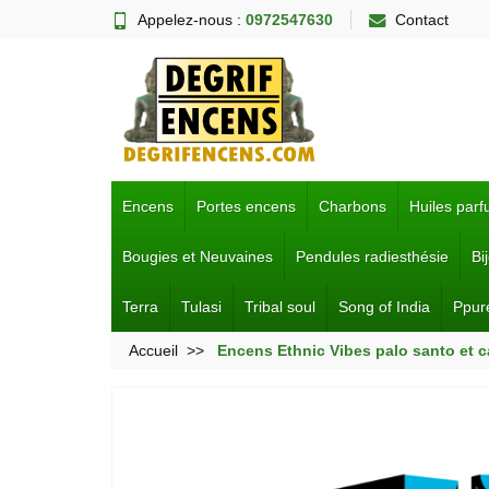
Appelez-nous :
0972547630
Contact
Encens
Portes encens
Charbons
Huiles par
Bougies et Neuvaines
Pendules radiesthésie
Bi
Terra
Tulasi
Tribal soul
Song of India
Ppur
Accueil
Encens Ethnic Vibes palo santo et c