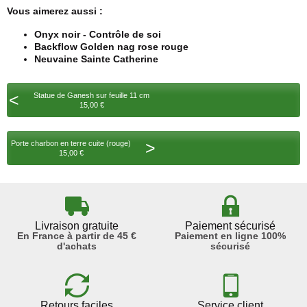
Vous aimerez aussi :
Onyx noir - Contrôle de soi
Backflow Golden nag rose rouge
Neuvaine Sainte Catherine
<
Statue de Ganesh sur feuille 11 cm
15,00 €
>
Porte charbon en terre cuite (rouge)
15,00 €
Livraison gratuite
Paiement sécurisé
En France à partir de 45 €
Paiement en ligne 100%
d'achats
sécurisé
Retours faciles
Service client